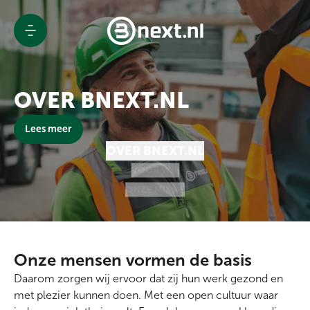
OVER BNEXT.NL
Advies & Rapportage
Rolcontainer offerte
VOOR WIE
ONZE MISSIE
Branches
Afvaloplossingen
Lees meer
Bestel afzetcontainer
Projecten
OVER BNEXT.NL
Over Bnext.nl
VOOR WIE
ONZE MISSIE
Nieuws
Blogs
Contact
Werken bij Bnext.nl
Onze mensen vormen de basis
Klantenportaal
Daarom zorgen wij ervoor dat zij hun werk gezond en
met plezier kunnen doen. Met een open cultuur waar