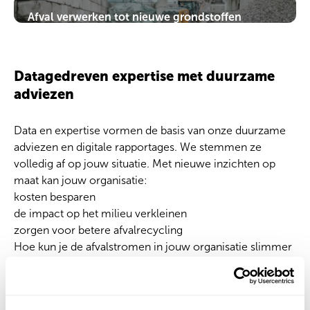
particulieren levert Bnext.nl afvalcontainers. Zo kan
Lees meer over advies en rapportage
Afval verwerken tot nieuwe grondstoffen
iedereen op een milieuvriendelijke manier
Onze sorteerinstallaties scheiden afvalstromen op
recyclen.
een duurzame manier en we verwerken ze tot
nieuwe grondstoffen, bouwmaterialen, producten
Lees meer over de verschillende containers
Datagedreven expertise met duurzame
of biobrandstoffen.
adviezen
Lees meer over de afvalstromen
Data en expertise vormen de basis van onze duurzame
adviezen en digitale rapportages. We stemmen ze
volledig af op jouw situatie. Met nieuwe inzichten op
maat kan jouw organisatie:
kosten besparen
de impact op het milieu verkleinen
zorgen voor betere afvalrecycling
Hoe kun je de afvalstromen in jouw organisatie slimmer
scheiden? Daar helpen we bij. Ook houden we rekening
met certificeringen en labels als CSRD, BREEAM en
GRESB. Zo haal jij de duurzaamheidsdoelstellingen en