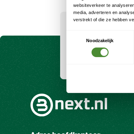
gebouwen
websiteverkeer te analyseren
Afvalmanagement voor vastgoed en multi
media, adverteren en analys
tenant: jouw uitdagingen én oplossingen
verstrekt of die ze hebben v
gebouwen
Meld je aan v
Toestemmingsselectie
Lees meer
nieuwsbrief
Noodzakelijk