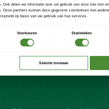
Afvalmanagement voor hotels en horeca:
. Ook delen we informatie over uw gebruik van onze site met on
jouw uitdagingen én oplossingen
e. Deze partners kunnen deze gegevens combineren met andere i
Lees meer
erzameld op basis van uw gebruik van hun services.
oor onze
Ontvang de laatste inzichten, n
oplossingen, innovatieve techn
hoogte over veranderingen in 
Voorkeuren
Statistieken
Selectie toestaan