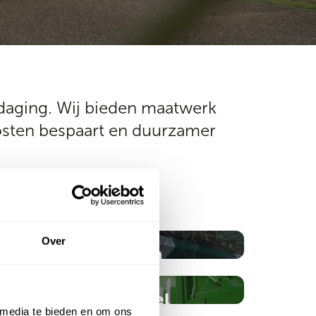
itdaging. Wij bieden maatwerk
kosten bespaart en duurzamer
Over
Hoveniersbedrijven
Afvalbeheer voor de tuinbranche: jouw
uitdagingen én oplossingen
Mkb en detailhandel
 media te bieden en om ons
Lees meer