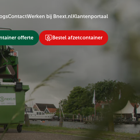
ogs
Contact
Werken bij Bnext.nl
Klantenportaal
tainer offerte
Bestel afzetcontainer