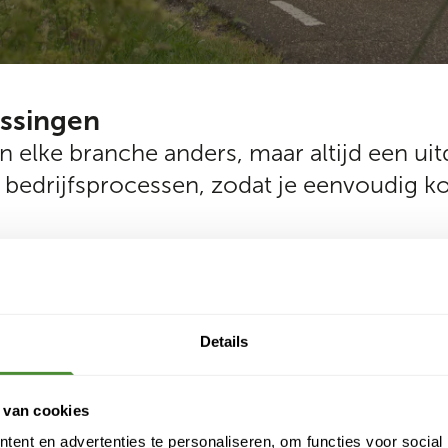
ssingen
in elke branche anders, maar altijd een u
je bedrijfsprocessen, zodat je eenvoudig 
s werken wij samen
Details
Evenementen en
eventlocaties
 van cookies
Hotels en restaurants
Lees meer
ent en advertenties te personaliseren, om functies voor social