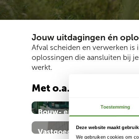
Jouw uitdagingen én oplo
Afval scheiden en verwerken is 
oplossingen die aansluiten bij 
werkt.
Met o.a. deze branche
Toestemming
Bouw- en sloopbedrijven
Afvalbeheer voor de bouw: jouw uitdagingen
én oplossingen
Deze website maakt gebruik
Vastgoed en multi tenant
We gebruiken cookies om cont
Lees meer