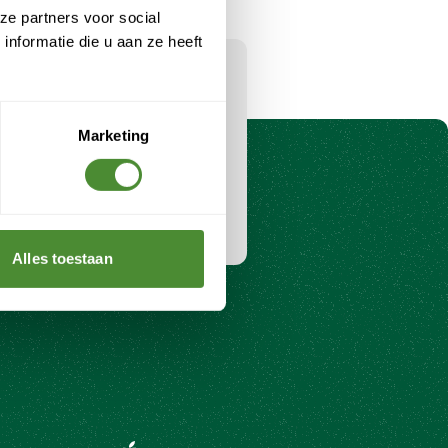
Afvalbeheer voor mkb en detailhandel: jouw
ze partners voor social
uitdagingen én oplossingen.
nformatie die u aan ze heeft
Lees meer
ieuws en tips over circulaire
ologieën en blijf op de
wet- en regelgeving.
Marketing
Inschrijven
Alles toestaan