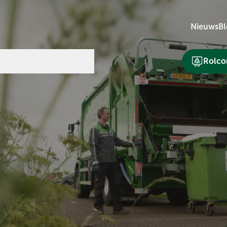
Nieuws
Bl
en
Projecten
Over Bnext.nl
Rolcon