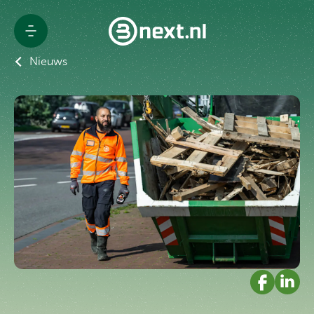
Nieuws
Advies & Rapportage
Rolcontainer offerte
Branches
Afvaloplossingen
Bestel afzetcontainer
Projecten
Over Bnext.nl
Nieuws
Blogs
Contact
Werken bij Bnext.nl
Klantenportaal