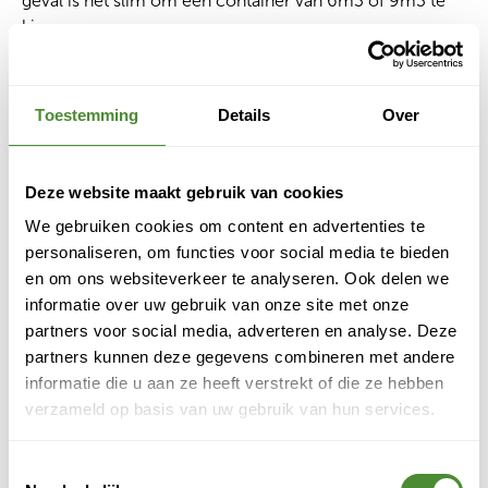
geval is het slim om een container van 6m3 of 9m3 te
kiezen.
Keuken verbouwen
Als je slim te werk gaat, past een keukenblok van zo’n
drie meter met bovenkastjes in een container van 3m3.
Toestemming
Details
Over
Haal de keukenkastjes uit elkaar om ruimte te besparen
en je hebt genoeg aan dit formaat afvalcontainer.
Afval bij woning verbouwen
Deze website maakt gebruik van cookies
Voor een volledige verbouwing van je woning werk je
We gebruiken cookies om content en advertenties te
meestal met een open of gesloten container van 9m3.
personaliseren, om functies voor social media te bieden
Een gesloten container is aan te raden als je wilt
en om ons websiteverkeer te analyseren. Ook delen we
voorkomen dat anderen hun afval erin gooien. Twijfel
informatie over uw gebruik van onze site met onze
je? Vraag Bnext.nl om advies en we helpen je de juiste
partners voor social media, adverteren en analyse. Deze
container kiezen voor jouw klusproject.
partners kunnen deze gegevens combineren met andere
informatie die u aan ze heeft verstrekt of die ze hebben
verzameld op basis van uw gebruik van hun services.
Ruimte en mogelijkheden op de
bouwlocatie
Toestemmingsselectie