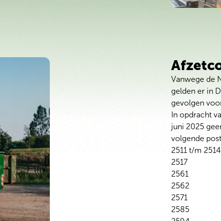
Afzetc
Vanwege de NA
gelden er in 
gevolgen voor
In opdracht v
juni 2025 gee
volgende pos
2511 t/m 2514
2517
2561
2562
2571
2585