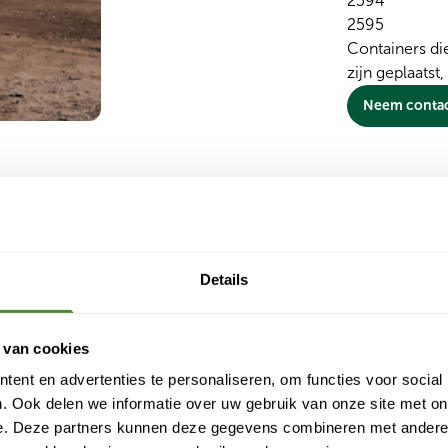
2594
2595
Containers di
zijn geplaatst
Neem contac
n rolcontainers. Door afsluitingen en beperkte bereikbaarheid
Details
eten aanpassen of ledigingen moeten verplaatsen. Waar nodig t
ring zo goed mogelijk kan doorgaan.
 van cookies
ent en advertenties te personaliseren, om functies voor social
. Ook delen we informatie over uw gebruik van onze site met on
e. Deze partners kunnen deze gegevens combineren met andere i