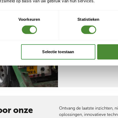
erzameld op basis van uw gebruik van hun services.
Een contain
Voorkeuren
Statistieken
Heb je in deze periode 
genoemde gebieden? N
klantenservice. We den
planning buiten de gen
Selectie toestaan
Vragen? Neem contact 
oor onze
Ontvang de laatste inzichten, n
oplossingen, innovatieve techn