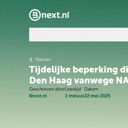
Advies & Rapportage
Branches
Afvaloplossing
Nieuws
Tijdelijke beperking d
Den Haag vanwege N
Geschreven door
Leestijd
Datum
Bnext.nl
1
minuut
22 mei 2025