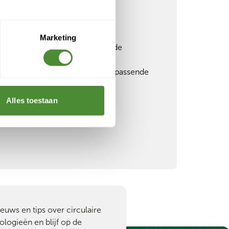
er nodig?
Marketing
een container nodig in een van de
eem dan contact op met onze
ken graag met je mee over een passende
oemde periode.
Alles toestaan
met ons op
ieuws en tips over circulaire
ologieën en blijf op de