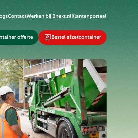
ogs
Contact
Werken bij Bnext.nl
Klantenportaal
tainer offerte
Bestel afzetcontainer