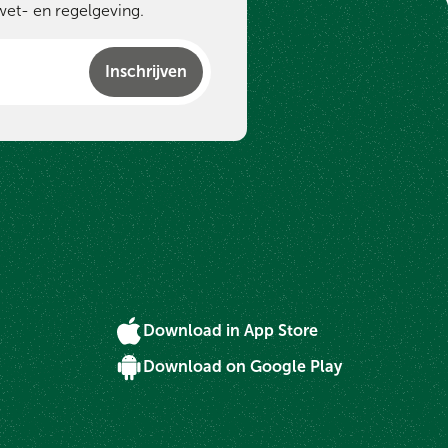
wet- en regelgeving.
Inschrijven
Download in App Store
Download on Google Play
g