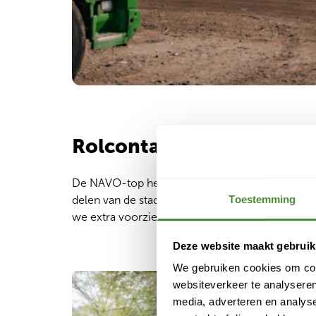
Rolcontainers
De NAVO-top heeft ook impact op de lediging va
Toestemming
delen van de stad kan het zijn dat we routes mo
we extra voorzieningen, zodat jouw bedrijfsvoe
Deze website maakt gebruik
We gebruiken cookies om cont
websiteverkeer te analyseren
media, adverteren en analys