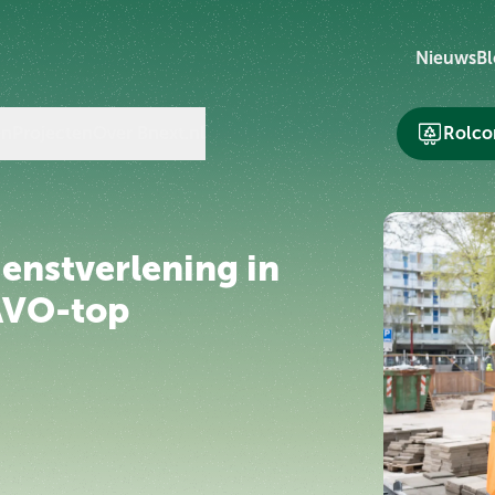
Nieuws
Bl
en
Projecten
Over Bnext.nl
Rolcon
ienstverlening in
AVO-top