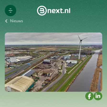
Nieuws
Advies & Rapportage
Rolcontainer offerte
Branches
Afvaloplossingen
Bestel afzetcontainer
Projecten
Over Bnext.nl
Nieuws
Blogs
Contact
Werken bij Bnext.nl
Klantenportaal