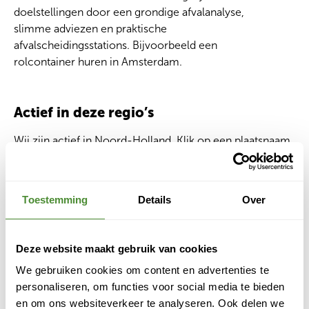
doelstellingen door een grondige afvalanalyse,
slimme adviezen en praktische
afvalscheidingsstations. Bijvoorbeeld een
rolcontainer huren in Amsterdam.
Actief in deze regio’s
Wij zijn actief in Noord-Holland. Klik op een plaatsnaam
voor een specifieke pagina over onze diensten:
Amsterdam
– afvalcontainer huren, bedrijfsafval,
rolcontainers, puincontainers, afvalverwerking en meer
Toestemming
Details
Over
Haarlem
– container huren Haarlem, afvalinzameling,
bouwcontainers
Hilversum
– afvalcontainer huren Hilversum,
Deze website maakt gebruik van cookies
bedrijfsafval, rolcontainer
We gebruiken cookies om content en advertenties te
Purmerend
– puincontainer, afvalcontainer huren
personaliseren, om functies voor social media te bieden
Purmerend
en om ons websiteverkeer te analyseren. Ook delen we
Amstelveen
– bedrijfsafval, container huren,