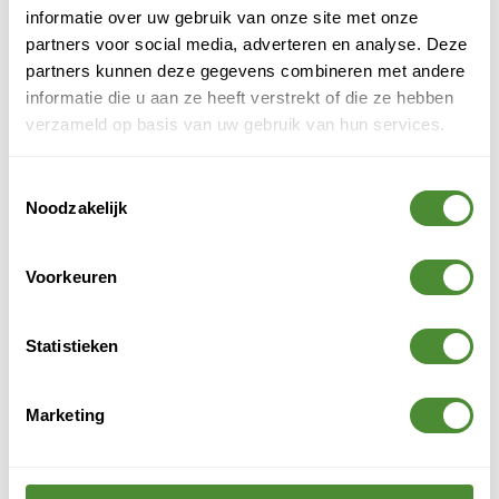
informatie over uw gebruik van onze site met onze
afvalverwerking Amstelveen
partners voor social media, adverteren en analyse. Deze
Haarlemmermeer
– rolcontainer, container huren
partners kunnen deze gegevens combineren met andere
Haarlemmermeer
informatie die u aan ze heeft verstrekt of die ze hebben
Zaanstad
– afvalinzameling, afvalverwerking Zaanstad
verzameld op basis van uw gebruik van hun services.
Heerhugowaard
– circulair afvalbeheer op maat
Hoofddorp
– afvaloplossingen voor bedrijven en
bouwprojecten
Toestemmingsselectie
Noodzakelijk
Van grote steden tot kleinere gemeenten: wij kennen de
lokale markt en regelgeving.
Voorkeuren
Statistieken
Marketing