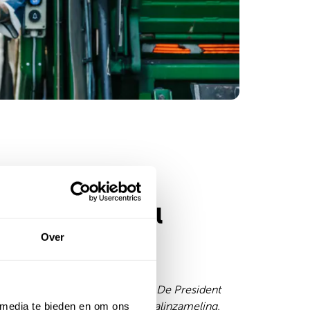
t in beeld: afval
liseren op De
Over
ent
tiek bedrijf op bedrijventerrein De President
 media te bieden en om ons
t.nl Hoofddorp de volledige afvalinzameling.