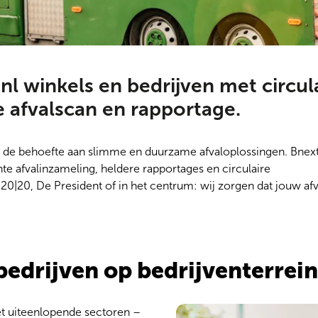
l winkels en bedrijven met circul
e afvalscan en rapportage.
de behoefte aan slimme en duurzame afvaloplossingen. Bnext
te afvalinzameling, heldere rapportages en circulaire
k 20|20, De President of in het centrum:
wij
zorgen dat jouw afv
bedrijven op bedrijventerrei
t uiteenlopende sectoren –