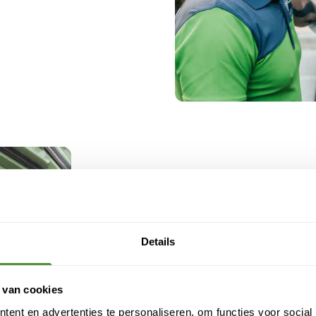
Projec
optima
Details
Presid
 van cookies
Voor een logis
ent en advertenties te personaliseren, om functies voor social
verzorgt Bnex