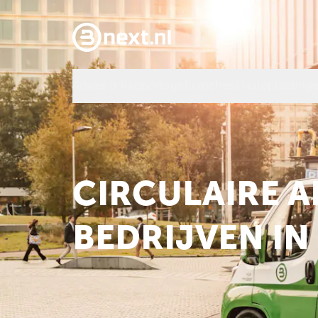
Advies & Rapportage
Branches
Afvaloplossing
CIRCULAIRE 
BEDRIJVEN I