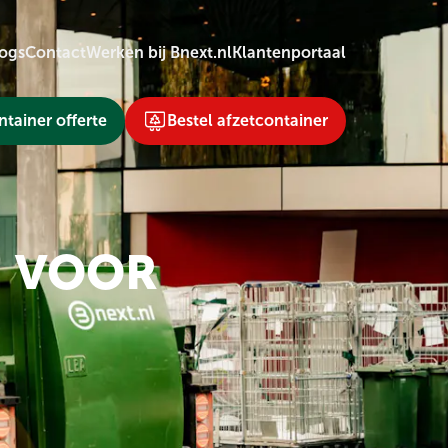
ogs
Contact
Werken bij Bnext.nl
Klantenportaal
tainer offerte
Bestel afzetcontainer
N VOOR