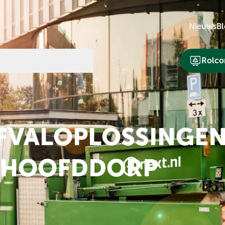
Nieuws
Bl
en
Projecten
Over Bnext.nl
Rolcon
AFVALOPLOSSINGE
N HOOFDDORP