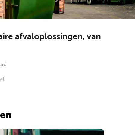
aire afvaloplossingen, van
.nl
al
nen