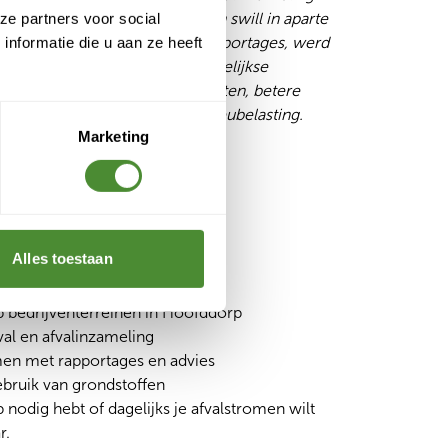
ze partners voor social
neren van restafval, karton en swill in aparte
nformatie die u aan ze heeft
 en het inzetten van heldere rapportages, werd
g een vast onderdeel van de dagelijkse
g. Het resultaat: lagere afvalkosten, betere
or ESG-doelen en minder milieubelasting.
Marketing
Alles toestaan
 containers binnen 24 uur
p bedrijventerreinen in Hoofddorp
val en afvalinzameling
en met rapportages en advies
gebruik van grondstoffen
nodig hebt of dagelijks je afvalstromen wilt
ar.