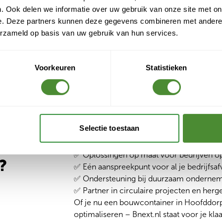
. Ook delen we informatie over uw gebruik van onze site met on
Door het combi
e. Deze partners kunnen deze gegevens combineren met andere i
rolcontainers
erzameld op basis van uw gebruik van hun services.
afvalscheidin
bedrijfsvoerin
rapportage vo
Voorkeuren
Statistieken
Selectie toestaan
✅ Snel en lokaal geregeld – levering van
✅ Oplossingen op maat voor bedrijven o
?
✅ Eén aanspreekpunt voor al je bedrijfsaf
✅ Ondersteuning bij duurzaam ondernem
✅ Partner in circulaire projecten en her
Of je nu een bouwcontainer in Hoofddorp 
optimaliseren – Bnext.nl staat voor je kla