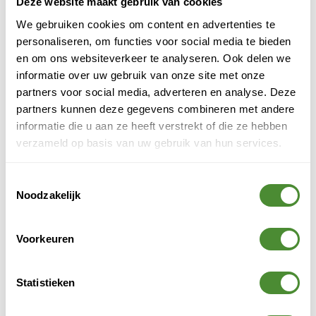
Deze website maakt gebruik van cookies
We gebruiken cookies om content en advertenties te
Rapportages & Data
personaliseren, om functies voor social media te bieden
en om ons websiteverkeer te analyseren. Ook delen we
informatie over uw gebruik van onze site met onze
Ik kan de rapportage niet openen of gebruiken.
partners voor social media, adverteren en analyse. Deze
Wat moet ik doen?
partners kunnen deze gegevens combineren met andere
informatie die u aan ze heeft verstrekt of die ze hebben
Hoe werkt de rapportage? Wat zie ik allemaal?
verzameld op basis van uw gebruik van hun services.
https://app.bnext.nl
Hoe kan ik data uit de rapportage exporteren?
Toestemmingsselectie
rapportages
Noodzakelijk
Ik zie niet alle projecten in de rapportage die ik
wel in de app zie. Hoe kan dat?
Voorkeuren
Ik zie andere getallen in de rapportage dan mijn
Statistieken
collega (terwijl we dezelfde bedrijven kunnen
klantportaal@bnext.nl
selecteren). Hoe kan dat?