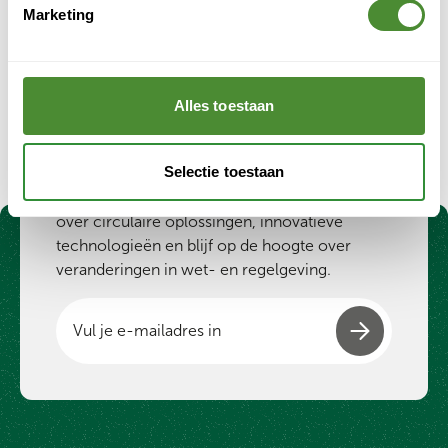
Marketing
Hoe kan het dat ik veel minder tonnen zie na 1 juli
2022 (dan ervoor)?
Alles toestaan
Meld je aan voor onze
nieuwsbrief
Selectie toestaan
Ontvang de laatste inzichten, nieuws en tips
over circulaire oplossingen, innovatieve
technologieën en blijf op de hoogte over
veranderingen in wet- en regelgeving.