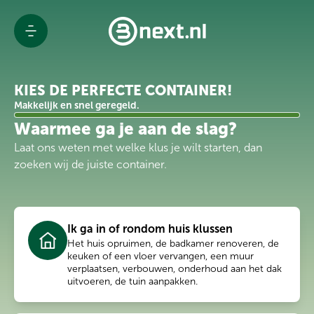
KIES DE PERFECTE CONTAINER!
Advies & Rapportage
Rolcontainer offerte
Makkelijk en snel geregeld.
Branches
Waarmee ga je aan de slag?
Afvaloplossingen
Bestel afzetcontainer
Projecten
Laat ons weten met welke klus je wilt starten, dan
Over Bnext.nl
zoeken wij de juiste container.
Nieuws
Blogs
Ik ga in of rondom huis klussen
Contact
Het huis opruimen, de badkamer renoveren, de
Werken bij Bnext.nl
keuken of een vloer vervangen, een muur
Klantenportaal
verplaatsen, verbouwen, onderhoud aan het dak
uitvoeren, de tuin aanpakken.